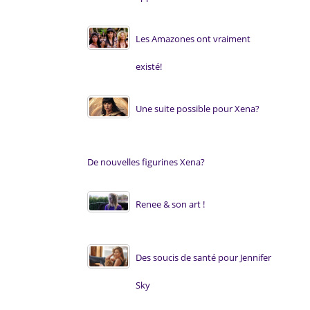
Les Amazones ont vraiment
existé!
Une suite possible pour Xena?
De nouvelles figurines Xena?
Renee & son art !
Des soucis de santé pour Jennifer
Sky