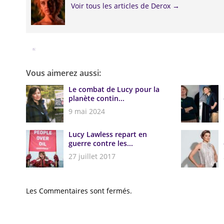
Voir tous les articles de Derox
→
Facebook
Twitter
Google+
Pinterest
Linkedin
Vous aimerez aussi:
Le combat de Lucy pour la
planète contin...
9 mai 2024
Lucy Lawless repart en
guerre contre les...
27 juillet 2017
Les Commentaires sont fermés.