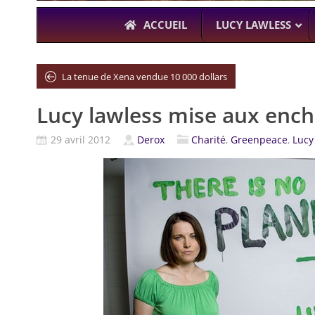
ACCUEIL
LUCY LAWLESS
La tenue de Xena vendue 10 000 dollars
Lucy lawless mise aux ench
À L’A
THE BOYS
29 avril 2012
Derox
Charité
,
Greenpeace
,
Lucy
KARL URBAN (