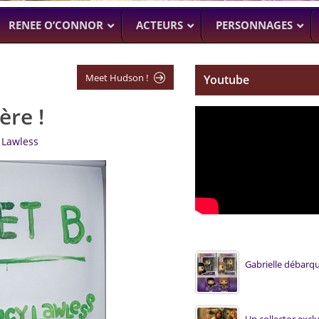
RENEE O’CONNOR
ACTEURS
PERSONNAGES
Meet Hudson !
Youtube
ère !
NTENNE ACTUELLEMENT
PROCHAINEMENT
WENTWORT
DANIELLE CORMA
–
MAN WITH NO PAST
–
ASH VS EVIL
 Lawless
BILLY BUTCHER)
SOACH (MARTON CSOKAS)
BRUCE CAMPBELL,
GALAVANT
–
TIMOTHY OMU
SPARTACUS
SAM RAIMI, R.TA
ALMOST H
KARL URBAN
Gabrielle débarq