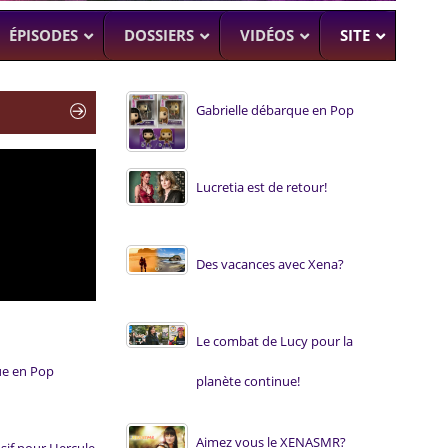
ÉPISODES
DOSSIERS
VIDÉOS
SITE
Gabrielle débarque en Pop
H
–
CK (BEA SMITH)
Lucretia est de retour!
 DEAD
–
 SAM RAIMI, R. TAPERT,..
NDSON
Des vacances avec Xena?
–
PERT
UMAN
–
Le combat de Lucy pour la
ue en Pop
planète continue!
Aimez vous le XENASMR?