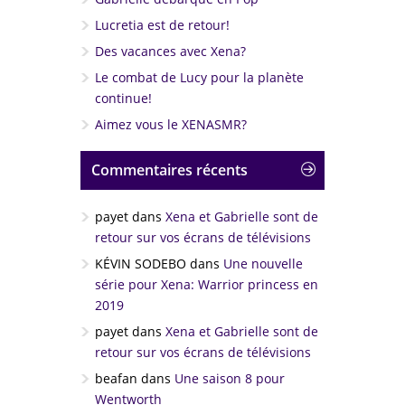
Mountain
Lucretia est de retour!
16. To The Rescue
Des vacances avec Xena?
17. Fighting Destiny
Le combat de Lucy pour la planète
continue!
18. Talk With Solan
Aimez vous le XENASMR?
19. The Ballad Of Joxer The Mighty
Commentaires récents
20. Solstice Night
21. The First Fate / Suspended Gabby
payet
dans
Xena et Gabrielle sont de
retour sur vos écrans de télévisions
22. Where As Me / Gabby & Toys
KÉVIN SODEBO
dans
Une nouvelle
23. More Fun And Games / Feather
série pour Xena: Warrior princess en
Fight
2019
24. Hard Core Fishing
payet
dans
Xena et Gabrielle sont de
retour sur vos écrans de télévisions
25. River Wild
beafan
dans
Une saison 8 pour
26. Xena Is Bitten
Wentworth