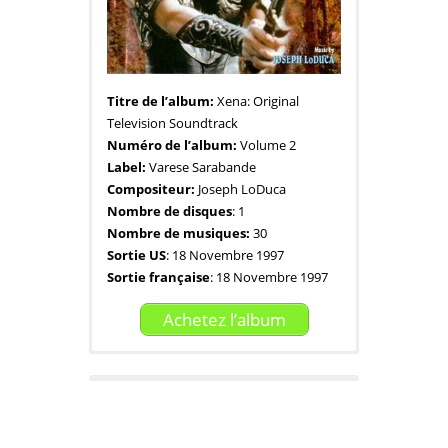
Titre de l’album:
Xena: Original
Television Soundtrack
Numéro de l’album:
Volume 2
Label:
Varese Sarabande
Compositeur:
Joseph LoDuca
Nombre de disques
: 1
Nombre de musiques:
30
Sortie US
: 18 Novembre 1997
Sortie française
: 18 Novembre 1997
Achetez l’album
01. Main Title
02. At Mother’s Tomb
03. Xena Kicks Bacchae Butt