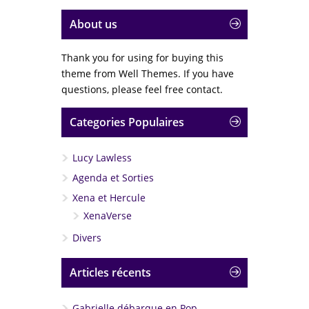
04. Pop Goes Xena
About us
05. Quicksand
Thank you for using for buying this
06. Squeal
theme from Well Themes. If you have
questions, please feel free contact.
07. Sword Play
08. Homeland
Categories Populaires
Découvrez la playlist
XenaNews
avec
Joseph LoDuca
09. Capoiera Fight
Lucy Lawless
10. Many Winters Ago
Agenda et Sorties
11. Stowaway
Xena et Hercule
XenaVerse
12. You Really Believe That
Divers
13. Rrarr
Articles récents
14. Friend
15. Crucifixion Of Xena / Up The
Gabrielle débarque en Pop