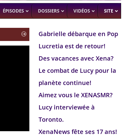
ÉPISODES
DOSSIERS
VIDÉOS
SITE
Gabrielle débarque en Pop
Lucretia est de retour!
H
–
CK (BEA SMITH)
Des vacances avec Xena?
 DEAD
–
 SAM RAIMI, R. TAPERT,..
Le combat de Lucy pour la
NDSON
planète continue!
–
PERT
Aimez vous le XENASMR?
UMAN
–
Lucy interviewée à
Toronto.
XenaNews fête ses 17 ans!