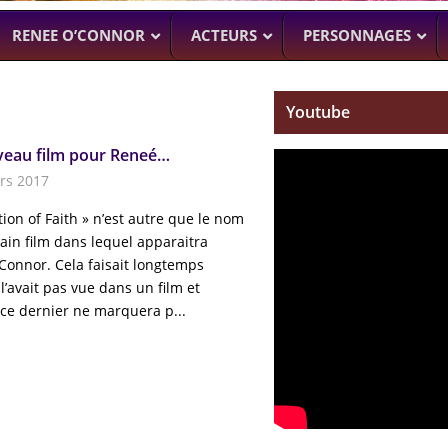
RENEE O’CONNOR
ACTEURS
PERSONNAGES
Youtube
eau film pour Reneé…
NTENNE ACTUELLEMENT
PROCHAINEMENT
WENTWORT
DANIELLE CORMA
rs 2017
–
MAN WITH NO PAST
–
ASH VS EVIL
BILLY BUTCHER)
SOACH (MARTON CSOKAS)
BRUCE CAMPBELL,
ion of Faith » n’est autre que le nom
GALAVANT
–
ain film dans lequel apparaitra
TIMOTHY OMU
Connor. Cela faisait longtemps
SPARTACUS
l’avait pas vue dans un film et
SAM RAIMI, R.TA
ce dernier ne marquera p...
ALMOST H
KARL URBAN