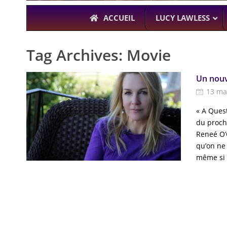
ACCUEIL
LUCY LAWLESS
Tag Archives:
Movie
Un nouv
À L’A
13 ma
THE BOYS
KARL URBAN (
« A Quest
du proch
Reneé O’
qu’on ne 
même si 