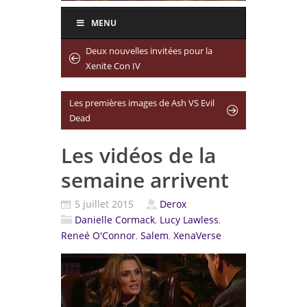
MENU
Deux nouvelles invitées pour la
Xenite Con IV
Les premières images de Ash VS Evil
Dead
Les vidéos de la
semaine arrivent
5 juillet 2015
Derox
Danielle Cormack
,
Lucy Lawless
,
Reneé O'Connor
,
Salem
,
XenaVerse