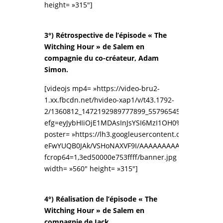
height= »315″]
3°) Rétrospective de l’épisode
« The
Witching Hour » de Salem en
compagnie du co-créateur, Adam
Simon.
[videojs mp4= »https://video-bru2-
1.xx.fbcdn.net/hvideo-xap1/v/t43.1792-
2/1360812_1472192989777899_557965458_n.mp4?
efg=eyJybHIiOjE1MDAsInJsYSI6MzI1OH0%3D&rl=150
poster= »https://lh3.googleusercontent.com/-
eFwYUQB0JAk/VSHoNAXVF9I/AAAAAAAAABc/LH9XhZmZ
fcrop64=1,3ed50000e753ffff/banner.jpg »
width= »560″ height= »315″]
4°) Réalisation de
l’épisode
« The
Witching Hour » de Salem en
compagnie de Jack