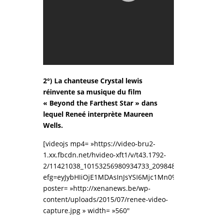
2°) La chanteuse Crystal lewis
réinvente sa musique du film
« Beyond the Farthest Star » dans
lequel Reneé interprète Maureen
Wells.
[videojs mp4= »https://video-bru2-
1.xx.fbcdn.net/hvideo-xft1/v/t43.1792-
2/11421038_10153256980934733_2098482593_n.mp4
efg=eyJybHIiOjE1MDAsInJsYSI6Mjc1Mn0%3D&rl=150
poster= »http://xenanews.be/wp-
content/uploads/2015/07/renee-video-
capture.jpg » width= »560″