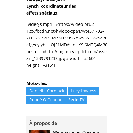
Lynch,
coordinateur
des
effets spéciaux.
[videojs mp4= »https://video-bru2-
1.xx.fbcdn.net/hvideo-xpa1/v/t43.1792-
2/11231542_1473109096352955_1879430292_n.mp4?
efg=eyJybHIiOjE1MDAsInJsYSI6MTQ4M30%3D&rl=15
poster= »http://img.moviepilot.com/assets/tarantu
art_1389791232.jpg » width= »560″
height= »315″]
Mots-clés:
Danielle Cormack
Lucy Lawless
Reneé O'Connor
Série TV
À propos de
Webmaster et Créateur