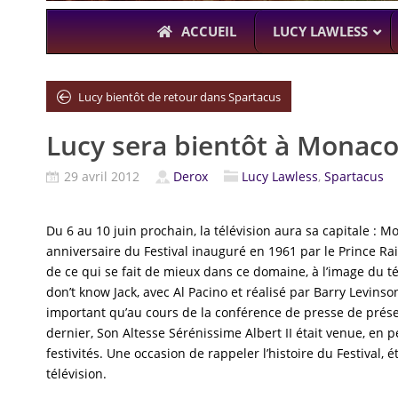
ACCUEIL
LUCY LAWLESS
Lucy bientôt de retour dans Spartacus
Lucy sera bientôt à Monac
À L’A
THE BOYS
29 avril 2012
Derox
Lucy Lawless
,
Spartacus
KARL URBAN (
Du 6 au 10 juin prochain, la télévision aura sa capitale : 
anniversaire du Festival inauguré en 1961 par le Prince Ra
de ce qui se fait de mieux dans ce domaine, à l’image du té
don’t know Jack, avec Al Pacino et réalisé par Barry Levinso
important qu’au cours de la conférence de presse de prése
dernier, Son Altesse Sérénissime Albert II était venue, en p
festivités. Une occasion de rappeler l’histoire du Festival, é
télévision.