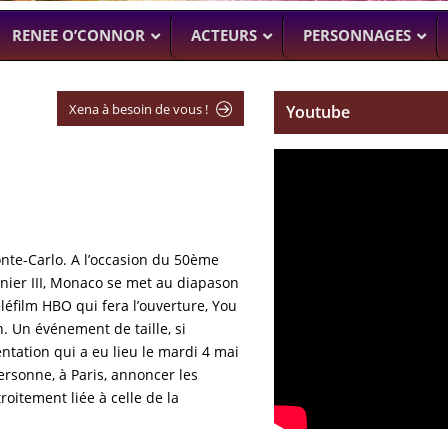
RENEE O’CONNOR
ACTEURS
PERSONNAGES
Xena à besoin de vous !
Youtube
o
NTENNE ACTUELLEMENT
PROCHAINEMENT
WENTWORT
DANIELLE CORMA
–
MAN WITH NO PAST
–
ASH VS EVIL
BILLY BUTCHER)
SOACH (MARTON CSOKAS)
BRUCE CAMPBELL,
GALAVANT
–
TIMOTHY OMU
Monte-Carlo. A l’occasion du 50ème
SPARTACUS
inier III, Monaco se met au diapason
SAM RAIMI, R.TA
léfilm HBO qui fera l’ouverture, You
ALMOST H
n. Un événement de taille, si
KARL URBAN
ntation qui a eu lieu le mardi 4 mai
ersonne, à Paris, annoncer les
troitement liée à celle de la