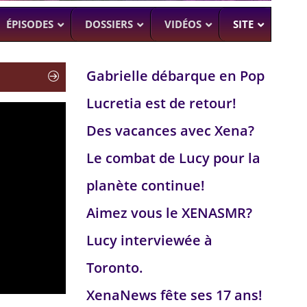
ÉPISODES
DOSSIERS
VIDÉOS
SITE
Gabrielle débarque en Pop
Lucretia est de retour!
H
–
CK (BEA SMITH)
Des vacances avec Xena?
 DEAD
–
 SAM RAIMI, R. TAPERT,..
Le combat de Lucy pour la
NDSON
planète continue!
–
PERT
Aimez vous le XENASMR?
UMAN
–
Lucy interviewée à
Toronto.
XenaNews fête ses 17 ans!