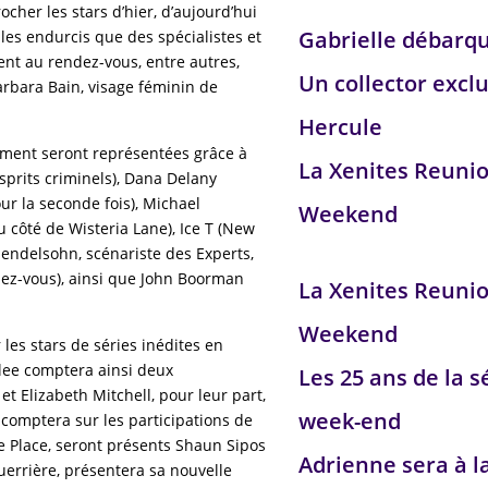
cher les stars d’hier, d’aujourd’hui
Gabrielle débarq
iles endurcis que des spécialistes et
ent au rendez-vous, entre autres,
Un collector exclu
arbara Bain, visage féminin de
Hercule
ment seront représentées grâce à
La Xenites Reuni
sprits criminels), Dana Delany
r la seconde fois), Michael
Weekend
du côté de Wisteria Lane), Ice T (New
Mendelsohn, scénariste des Experts,
dez-vous), ainsi que John Boorman
La Xenites Reuni
Weekend
les stars de séries inédites en
Glee comptera ainsi deux
Les 25 ans de la s
t Elizabeth Mitchell, pour leur part,
week-end
 comptera sur les participations de
e Place, seront présents Shaun Sipos
Adrienne sera à l
guerrière, présentera sa nouvelle