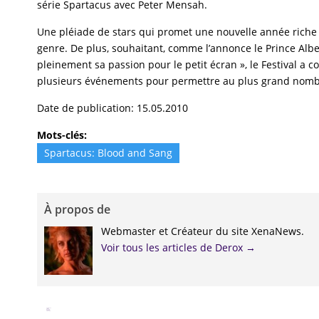
série Spartacus avec Peter Mensah.
Une pléiade de stars qui promet une nouvelle année riche
genre. De plus, souhaitant, comme l’annonce le Prince Alber
pleinement sa passion pour le petit écran », le Festival a co
plusieurs événements pour permettre au plus grand nombre
Date de publication: 15.05.2010
Mots-clés:
Spartacus: Blood and Sang
À propos de
Webmaster et Créateur du site XenaNews.
Voir tous les articles de Derox
→
Facebook
Twitter
Google+
Pinterest
Linkedin