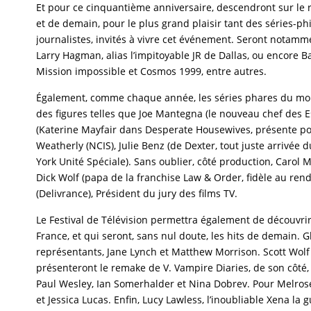
Et pour ce cinquantième anniversaire, descendront sur le ro
et de demain, pour le plus grand plaisir tant des séries-ph
journalistes, invités à vivre cet événement. Seront notamm
Larry Hagman, alias l’impitoyable JR de Dallas, ou encore B
Mission impossible et Cosmos 1999, entre autres.
Également, comme chaque année, les séries phares du mo
des figures telles que Joe Mantegna (le nouveau chef des E
(Katerine Mayfair dans Desperate Housewives, présente pou
Weatherly (NCIS), Julie Benz (de Dexter, tout juste arrivée 
York Unité Spéciale). Sans oublier, côté production, Carol 
Dick Wolf (papa de la franchise Law & Order, fidèle au ren
(Delivrance), Président du jury des films TV.
Le Festival de Télévision permettra également de découvrir 
France, et qui seront, sans nul doute, les hits de demain. 
représentants, Jane Lynch et Matthew Morrison. Scott Wolf e
présenteront le remake de V. Vampire Diaries, de son côté,
Paul Wesley, Ian Somerhalder et Nina Dobrev. Pour Melros
et Jessica Lucas. Enfin, Lucy Lawless, l’inoubliable Xena la 