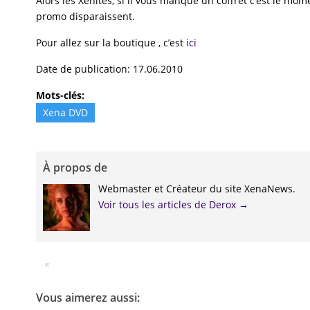
Alors les Xenites, si il vous manque un coffret c’est le mome
promo disparaissent.
Pour allez sur la boutique , c’est
ici
Date de publication: 17.06.2010
Mots-clés:
Xena DVD
À propos de
Webmaster et Créateur du site XenaNews.
Voir tous les articles de Derox
→
Facebook
Twitter
Google+
Pinterest
Linkedin
Vous aimerez aussi: