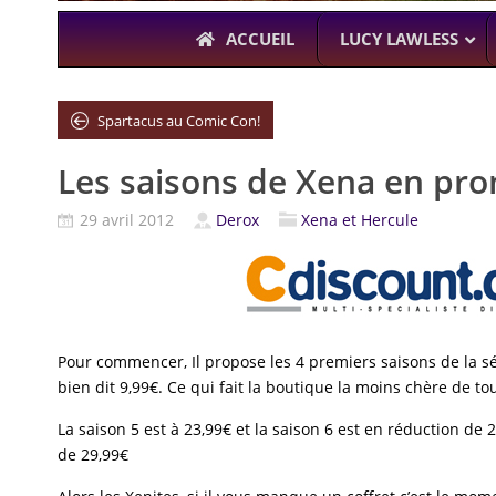
ACCUEIL
LUCY LAWLESS
Spartacus au Comic Con!
Les saisons de Xena en pr
À L’A
THE BOYS
29 avril 2012
Derox
Xena et Hercule
KARL URBAN (
Pour commencer, Il propose les 4 premiers saisons de la sé
bien dit 9,99€. Ce qui fait la boutique la moins chère de to
La saison 5 est à 23,99€ et la saison 6 est en réduction de
de 29,99€