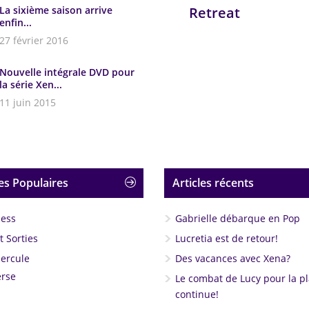
La sixième saison arrive
Retreat
enfin...
27 février 2016
Nouvelle intégrale DVD pour
la série Xen...
11 juin 2015
es Populaires
Articles récents
less
Gabrielle débarque en Pop
 Sorties
Lucretia est de retour!
Hercule
Des vacances avec Xena?
rse
Le combat de Lucy pour la p
continue!