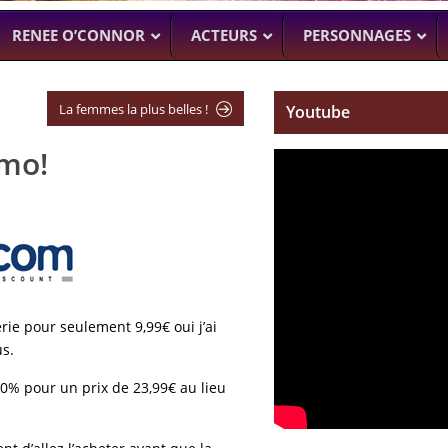
RENEE O’CONNOR
ACTEURS
PERSONNAGES
La femmes la plus belles !
Youtube
omo!
NTENNE ACTUELLEMENT
PROCHAINEMENT
WENTWORT
DANIELLE CORMA
–
MAN WITH NO PAST
–
ASH VS EVIL
BILLY BUTCHER)
SOACH (MARTON CSOKAS)
BRUCE CAMPBELL,
GALAVANT
–
TIMOTHY OMU
SPARTACUS
SAM RAIMI, R.TA
ALMOST H
rie pour seulement 9,99€ oui j’ai
KARL URBAN
us.
 20% pour un prix de 23,99€ au lieu