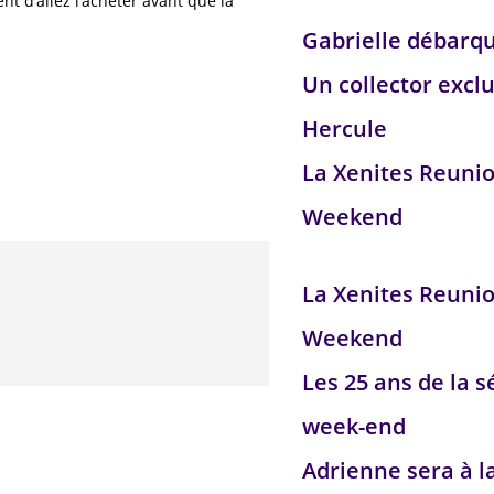
nt d’allez l’acheter avant que la
Gabrielle débarq
Un collector exclu
Hercule
La Xenites Reuni
Weekend
La Xenites Reuni
Weekend
Les 25 ans de la s
week-end
Adrienne sera à l