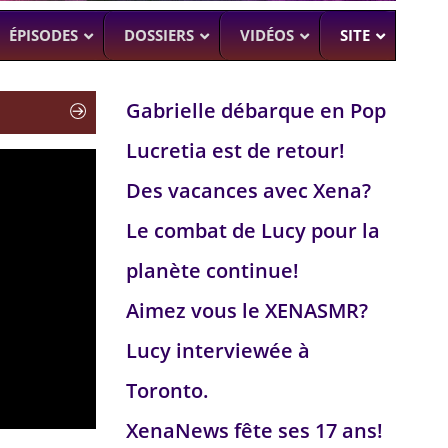
ÉPISODES
DOSSIERS
VIDÉOS
SITE
Gabrielle débarque en Pop
Lucretia est de retour!
H
–
CK (BEA SMITH)
Des vacances avec Xena?
 DEAD
–
 SAM RAIMI, R. TAPERT,..
Le combat de Lucy pour la
NDSON
planète continue!
–
PERT
Aimez vous le XENASMR?
UMAN
–
Lucy interviewée à
Toronto.
XenaNews fête ses 17 ans!